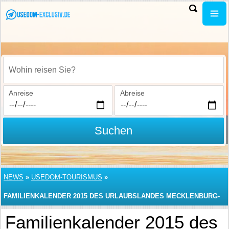
Wohin reisen Sie?
Anreise
Abreise
Suchen
NEWS
»
USEDOM-TOURISMUS
»
FAMILIENKALENDER 2015 DES URLAUBSLANDES MECKLENBURG-
VORPOMMERN
Familienkalender 2015 des