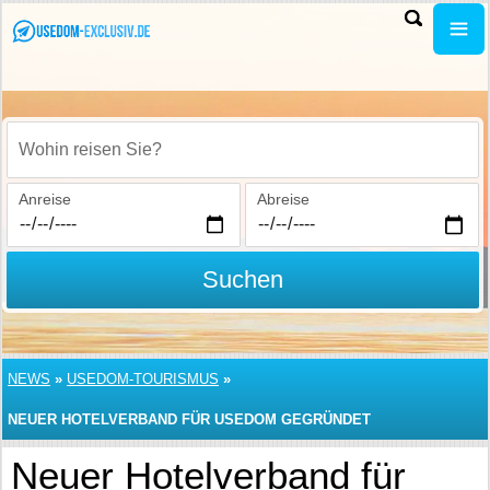
Wohin reisen Sie?
Anreise
Abreise
Suchen
NEWS
»
USEDOM-TOURISMUS
»
NEUER HOTELVERBAND FÜR USEDOM GEGRÜNDET
Neuer Hotelverband für