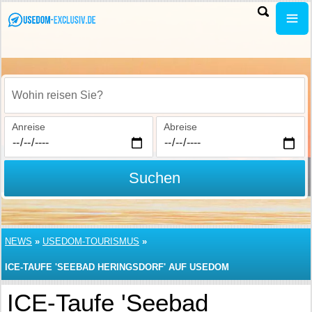
Wohin reisen Sie?
Anreise
Abreise
Suchen
NEWS
»
USEDOM-TOURISMUS
»
ICE-TAUFE 'SEEBAD HERINGSDORF' AUF USEDOM
ICE-Taufe 'Seebad