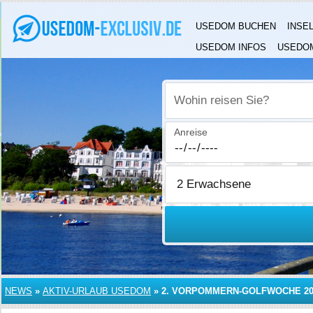
USEDOM BUCHEN
INSE
USEDOM INFOS
USEDOM
Wohin reisen Sie?
Anreise
NEWS
»
AKTIV-URLAUB USEDOM
»
2. VORPOMMERN-GOLFWOCHE 20