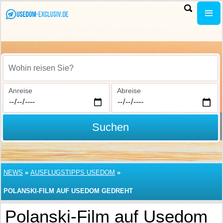
Wohin reisen Sie?
Anreise
Abreise
Suchen
NEWS
»
AUSFLUGSTIPPS USEDOM
»
POLANSKI-FILM AUF USEDOM GEDREHT
Polanski-Film auf Usedom