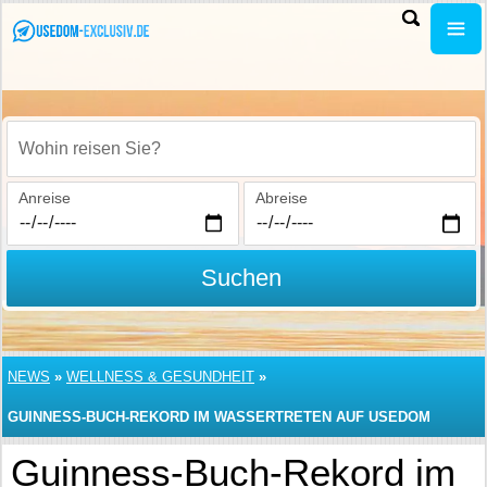
Wohin reisen Sie?
Anreise
Abreise
Suchen
NEWS
»
WELLNESS & GESUNDHEIT
»
GUINNESS-BUCH-REKORD IM WASSERTRETEN AUF USEDOM
Guinness-Buch-Rekord im