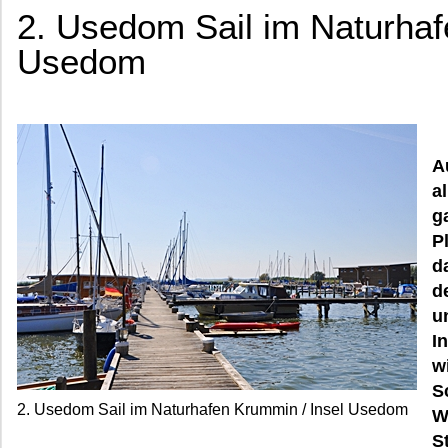
2. Usedom Sail im Naturhaf
Usedom
A
a
g
P
d
d
u
I
w
S
2. Usedom Sail im Naturhafen Krummin / Insel Usedom
W
S