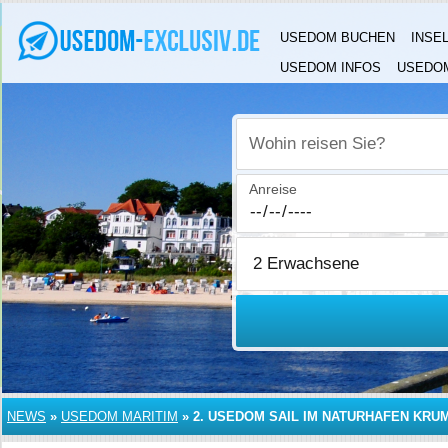
USEDOM BUCHEN
INSE
USEDOM INFOS
USEDOM
Wohin reisen Sie?
Anreise
NEWS
»
USEDOM MARITIM
»
2. USEDOM SAIL IM NATURHAFEN KRUM