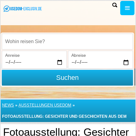
Wohin reisen Sie?
Anreise
Abreise
Suchen
NEWS
»
AUSSTELLUNGEN USEDOM
»
FOTOAUSSTELLUNG: GESICHTER UND GESCHICHTEN AUS DEM
LIEPER WINKEL
Fotoausstellung: Gesichter