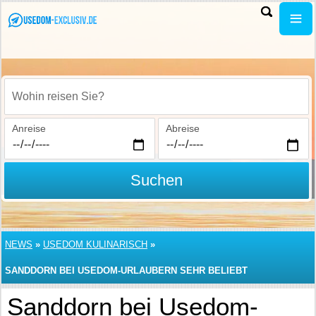
Wohin reisen Sie?
Anreise
Abreise
Suchen
NEWS
»
USEDOM KULINARISCH
»
SANDDORN BEI USEDOM-URLAUBERN SEHR BELIEBT
Sanddorn bei Usedom-