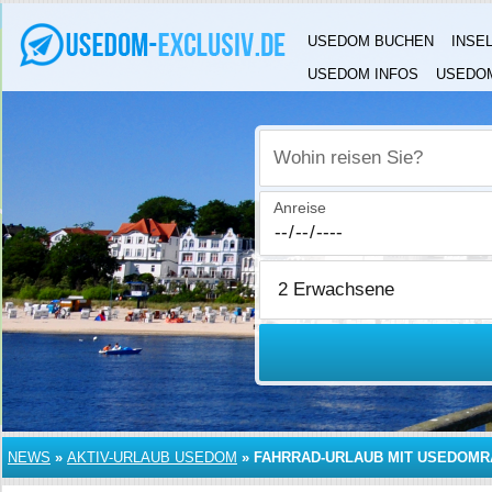
USEDOM BUCHEN
INSE
USEDOM INFOS
USEDOM
Wohin reisen Sie?
Anreise
NEWS
»
AKTIV-URLAUB USEDOM
»
FAHRRAD-URLAUB MIT USEDOMR