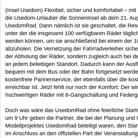
(Insel Usedom) Flexibel, sicher und komfortabel – mi
die Usedom-Urlauber die Sonneninsel ab dem 21. Aug
UsedomRad. Dann nämlich ist sie geschaltet, die Res
unter der die insgesamt 100 verfügbaren Räder täglic
werden können, um sie anschließend bei einem der 1
abzuholen. Die Vernetzung der Fahrradverleiher sichert 
der Abholung der Räder, sondern zugleich auch bei
an jedem beliebigen Standort. Dadurch kann der Ausf
bequem mit dem Bus oder der Bahn fortgesetzt werden.
kostenfreie Pannenservice, der ebenfalls über die ko
erreichbar ist. Jetzt fehlt nur noch der Komfort: Der w
hochwertigen Räder mit 8-Gangschaltung und Federga
Doch was wäre das UsedomRad ohne feierliche Start
um 9 Uhr geben die Partner, die bei der Planung und
Modellprojektes UsedomRad beteiligt waren, den Start
Im Anschluss an den offiziellen Part der Veranstaltun