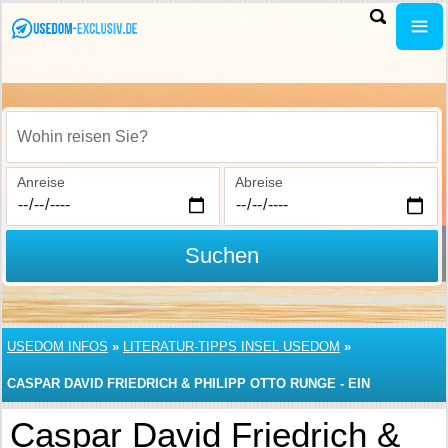
Wohin reisen Sie?
Anreise
Abreise
Suchen
USEDOM INFOS
»
LITERATUR-TIPPS INSEL USEDOM
»
CASPAR DAVID FRIEDRICH & PHILIPP OTTO RUNGE - EIN
KUNSTBUCH
Caspar David Friedrich &