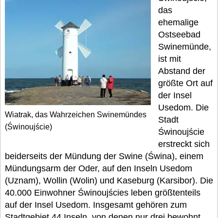
das
ehemalige
Ostseebad
Swinemünde,
ist mit
Abstand der
größte Ort auf
der Insel
Usedom. Die
Wiatrak, das Wahrzeichen Swinemündes
Stadt
(Świnoujście)
Świnoujście
erstreckt sich
beiderseits der Mündung der Swine (Świna), einem
Mündungsarm der Oder, auf den Inseln Usedom
(Uznam), Wollin (Wolin) und Kaseburg (Karsibor). Die
40.000 Einwohner Świnoujścies leben größtenteils
auf der Insel Usedom. Insgesamt gehören zum
Stadtgebiet 44 Inseln, von denen nur drei bewohnt