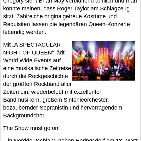
Gregory sieht Brian May verblüffend ähnlich und man
könnte meinen, dass Roger Taylor am Schlagzeug
sitzt. Zahlreiche originalgetreue Kostüme und
Requisiten lassen die legendären Queen-Konzerte
lebendig werden.
Mit „A SPECTACULAR
NIGHT OF QUEEN“ lädt
World Wide Events auf
eine musikalische Zeitreise
durch die Rockgeschichte
der größten Rockband aller
Zeiten ein, wiederbelebt mit exzellenten
Bandmusikern, großem Sinfonieorchester,
bezaubernder Sopranistin und hervorragendem
Backgroundchor.
The Show must go on!
...in Norddeutschland neben Heringsdorf am 13. März