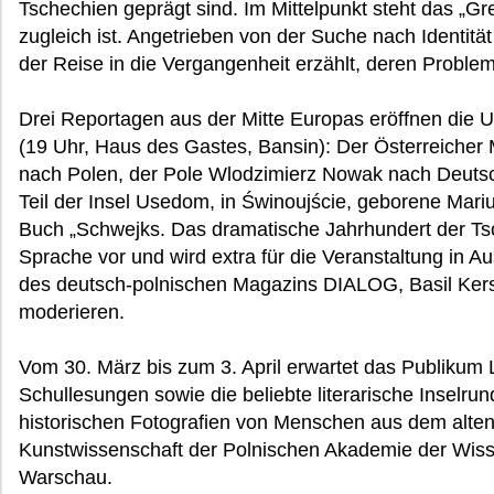
Tschechien geprägt sind. Im Mittelpunkt steht das „Gr
zugleich ist. Angetrieben von der Suche nach Identit
der Reise in die Vergangenheit erzählt, deren Proble
Drei Reportagen aus der Mitte Europas eröffnen die 
(19 Uhr, Haus des Gastes, Bansin): Der Österreicher Ma
nach Polen, der Pole Wlodzimierz Nowak nach Deutsc
Teil der Insel Usedom, in Świnoujście, geborene Mar
Buch „Schwejks. Das dramatische Jahrhundert der Tsc
Sprache vor und wird extra für die Veranstaltung in 
des deutsch-polnischen Magazins DIALOG, Basil Kersk
moderieren.
Vom 30. März bis zum 3. April erwartet das Publikum
Schullesungen sowie die beliebte literarische Inselrun
historischen Fotografien von Menschen aus dem alten
Kunstwissenschaft der Polnischen Akademie der Wisse
Warschau.