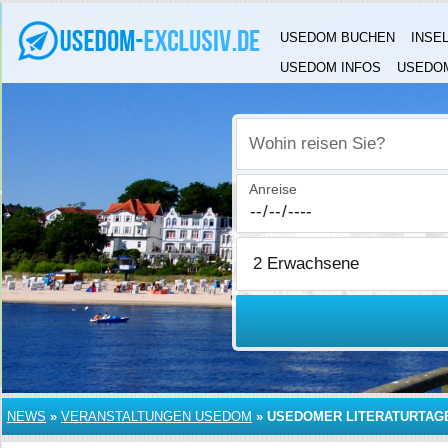
USEDOM BUCHEN
INSE
USEDOM INFOS
USEDOM
Wohin reisen Sie?
Anreise
NEWS
»
VERANSTALTUNGEN USEDOM
»
USEDOMER LITERATURTAGE