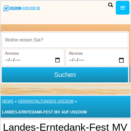
Wohin reisen Sie?
Anreise
Abreise
Suchen
NEWS
»
VERANSTALTUNGEN USEDOM
»
LANDES-ERNTEDANK-FEST MV AUF USEDOM
Landes-Erntedank-Fest MV